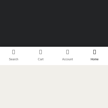
Search
Cart
Account
Home
راه‌حل‌های
با
خدمات
خاور
کارشناسان
لجستیک
زمین
ما مشورت
انعطاف‌پذیر
⸺ درباره شرکت خاور زمین طوس
طوس
کنید
با خاور
بیشتر بدانید
برای
زمین
حوزه‌های
طوس
مختلف
حمل‌ونقل